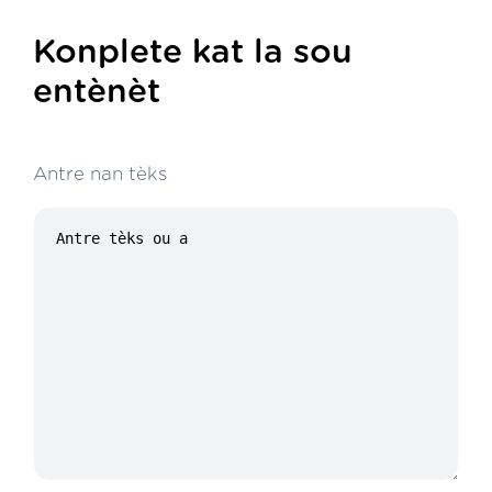
Konplete kat la sou
entènèt
Antre nan tèks
15/100