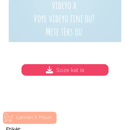
Soze kat la
Lannen ti Moun
Etikèt: