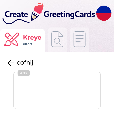
Kreye
eKart
cofnij
Ads