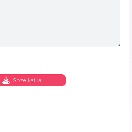
15/100
Soze kat la