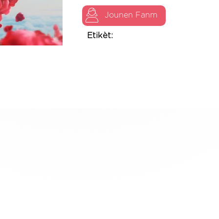
Jounen Fanm
Etikèt: