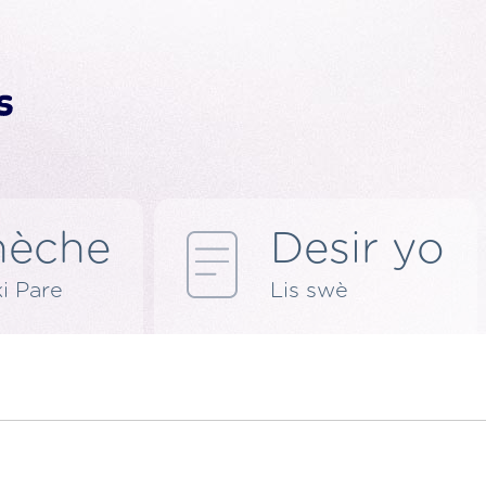
hèche
Desir yo
ki Pare
Lis swè