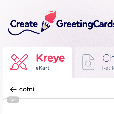
Kreye
C
eKart
Kat 
cofnij
Ads