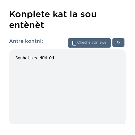
Konplete kat la sou
entènèt
Antre kontni:
Chèche yon swè
↻