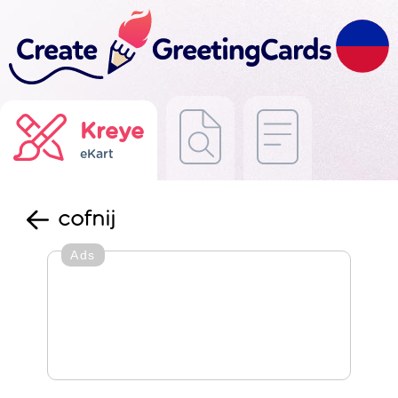
Kreye
eKart
cofnij
Ads