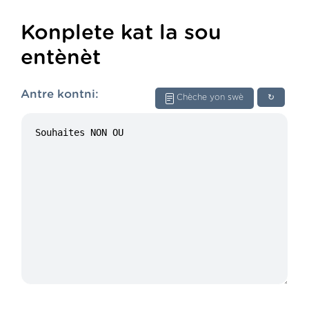
Konplete kat la sou
entènèt
Antre kontni:
Chèche yon swè
↻