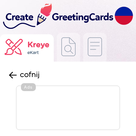
Kreye
eKart
cofnij
Ads