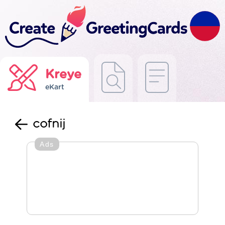
Kreye
eKart
cofnij
Ads