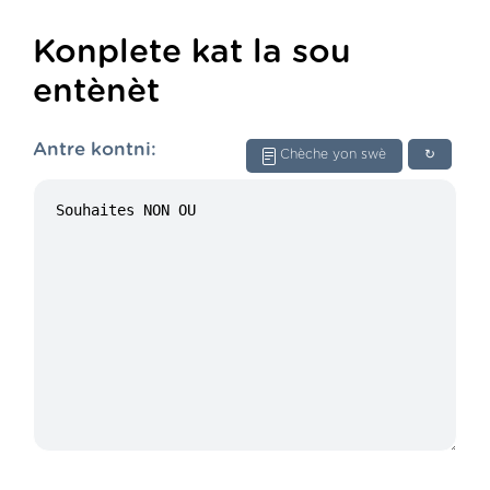
Konplete kat la sou
entènèt
Antre kontni:
Chèche yon swè
↻