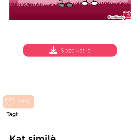
Soze kat la
Marij
Tagi:
Kat similè