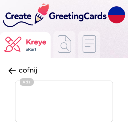
Kreye
eKart
cofnij
Ads