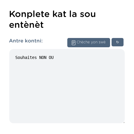
Konplete kat la sou
entènèt
Antre kontni:
Chèche yon swè
↻