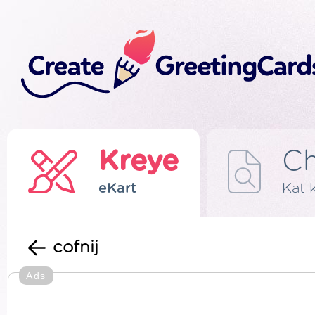
Kreye
C
eKart
Kat 
cofnij
Ads