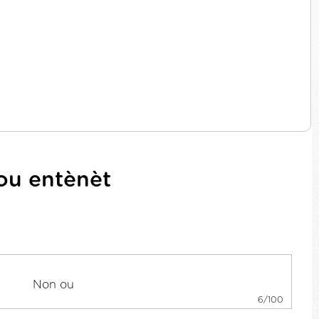
sou entènèt
6/100