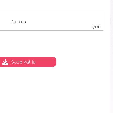
6/100
Soze kat la