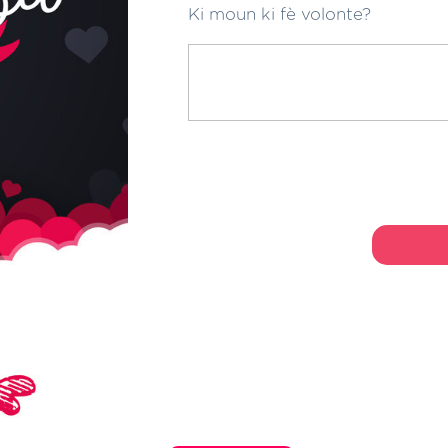
Ki moun ki fè volonte?