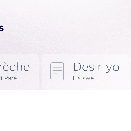
hèche
Desir yo
ki Pare
Lis swè