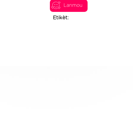
Lanmou
Etikèt: