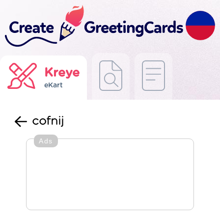
Kreye
eKart
cofnij
Ads