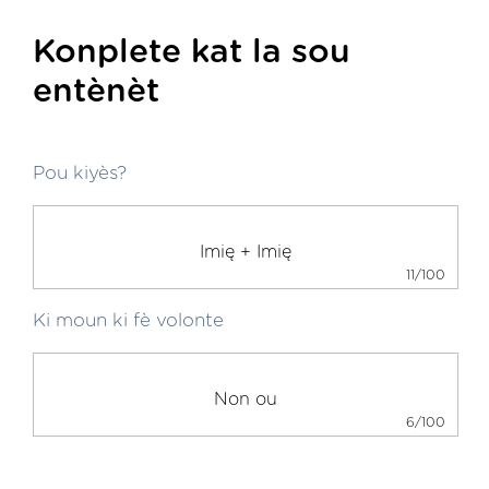
Konplete kat la sou
entènèt
Pou kiyès?
11/100
Ki moun ki fè volonte
6/100