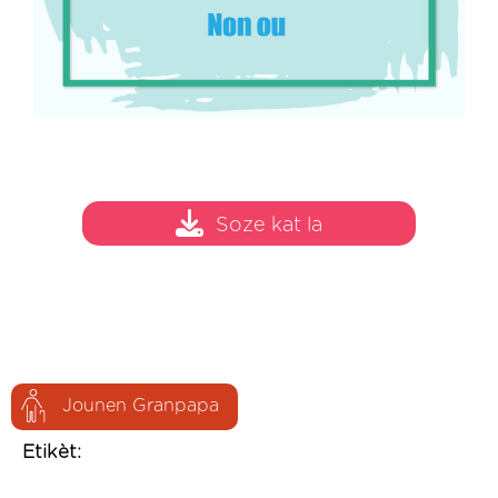
Soze kat la
Jounen Granpapa
Etikèt: