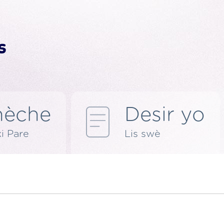
hèche
Desir yo
ki Pare
Lis swè