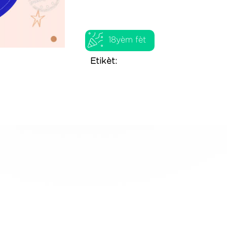
18yèm fèt
Etikèt: