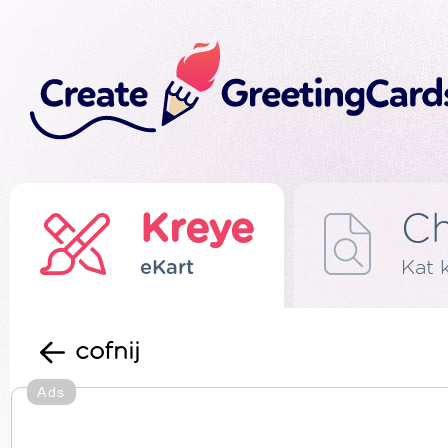
Kreye
C
eKart
Kat 
cofnij
Ads