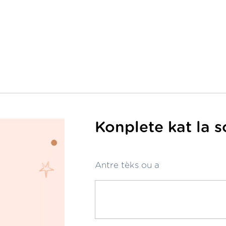
Konplete kat la 
Antre tèks ou a