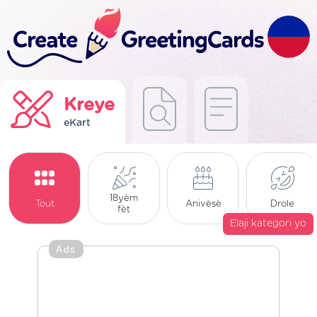
Kreye
eKart
18yèm
Tout
Anivèsè
Drole
fèt
Elaji kategori yo
Ads