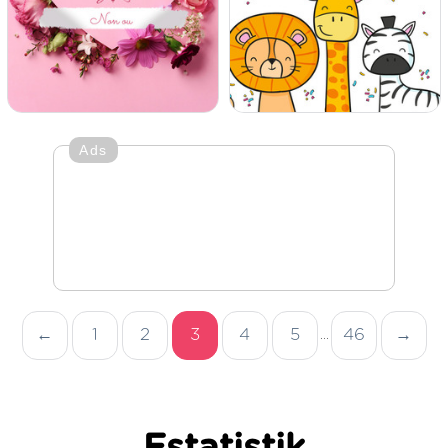
Ads
←
1
2
3
4
5
46
→
...