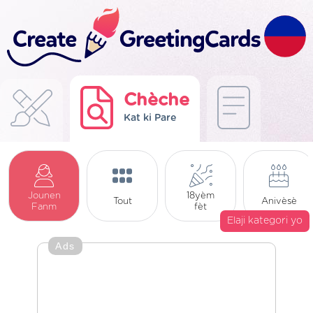
Chèche
Kat ki Pare
Jounen
18yèm
Tout
Anivèsè
Fanm
fèt
Elaji kategori yo
Ads